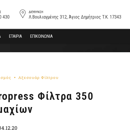
Σ
ΔΙΕΎΘΥΝΣΗ
0 430
Λ.Βουλιαγμένης 312, Άγιος Δημήτριος T.K. 17343
Α
ΕΤΑΙΡΊΑ
ΕΠΙΚΟΙΝΩΝΊΑ
ισμός
Αξεσουάρ Φίλτρου
ropress Φίλτρα 350
μαχίων
34.12.20