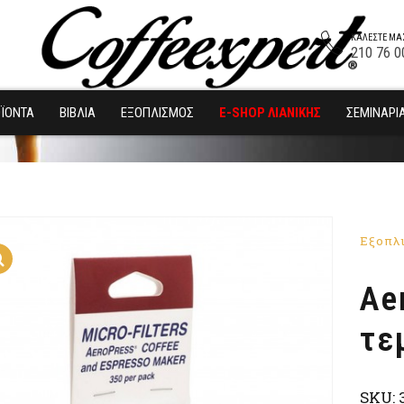
ΚΑΛΈΣΤΕ ΜΑ
210 76 0
ΪΌΝΤΑ
ΒΙΒΛΊΑ
ΕΞΟΠΛΙΣΜΌΣ
E-SHOP ΛΙΑΝΙΚΗΣ
ΣΕΜΙΝΆΡΙ
Εξοπλ
Ae
τε
SKU: