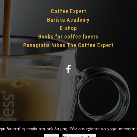
Coffee Expert
Barista Academy
E-shop
Books for coffee lovers
Panagiotis Nikas The Coffee Expert
 Expert Group of companies
. All rights reserved. Powered by
VNG 
η δυνατή εμπειρία στη σελίδα μας. Εάν συνεχίσετε να χρησιμοποιείτε 