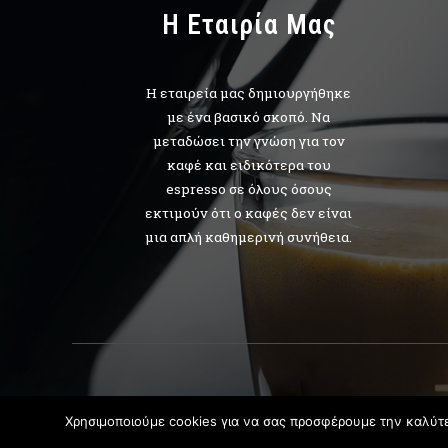
H Εταιρία Μας
Η εταιρεία μας δημιουργήθηκε
με ένα βασικό σκοπό. Να
μεταδώσει την γνώση για τον
καφέ και ειδικότερα του
espresso σε όλους όσους
εκτιμούν ότι ο καφές δεν είναι
μια απλή καθημερινή συνήθεια.
©2023
Coffee
Χρησιμοποιούμε cookies για να σας προσφέρουμε την καλύτερ