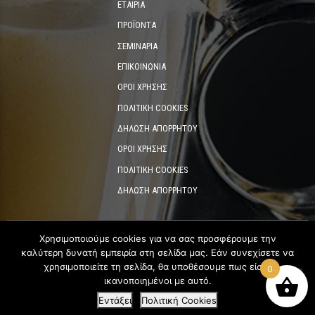
ΕΤΑΙΡΊΑ
ΠΡΟΪΌΝΤΑ
ΣΕΜΙΝΆΡΙΑ
ΕΠΙΚΟΙΝΩΝΊΑ
ΌΡΟΙ ΧΡΉΣΗΣ
ΠΟΛΙΤΙΚΉ COOKIES
ΔΉΛΩΣΗ ΑΠΟΡΡΉΤΟΥ
ΌΡΟΙ ΧΡΉΣΗΣ
ΠΟΛΙΤΙΚΉ COOKIES
ΔΉΛΩΣΗ ΑΠΟΡΡΉΤΟΥ
Χρησιμοποιούμε cookies για να σας προσφέρουμε την
καλύτερη δυνατή εμπειρία στη σελίδα μας. Εάν συνεχίσετε να
©2023
Coffee Expert Group of companies
. All rights reserved.
χρησιμοποιείτε τη σελίδα, θα υποθέσουμε πως είστε
0
Powered by
VNG Digital Group
ικανοποιημένοι με αυτό.
Εντάξει
Πολιτική Cookies