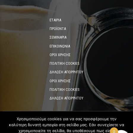
ΕΤΑΙΡΊΑ
ΠΡΟΪΌΝΤΑ
ΣΕΜΙΝΆΡΙΑ
ΕΠΙΚΟΙΝΩΝΊΑ
ΌΡΟΙ ΧΡΉΣΗΣ
ΠΟΛΙΤΙΚΉ COOKIES
ΔΉΛΩΣΗ ΑΠΟΡΡΉΤΟΥ
ΌΡΟΙ ΧΡΉΣΗΣ
ΠΟΛΙΤΙΚΉ COOKIES
ΔΉΛΩΣΗ ΑΠΟΡΡΉΤΟΥ
Χρησιμοποιούμε cookies για να σας προσφέρουμε την
καλύτερη δυνατή εμπειρία στη σελίδα μας. Εάν συνεχίσετε να
©2023
Coffee Expert Group of companies
. All rights reserved.
χρησιμοποιείτε τη σελίδα, θα υποθέσουμε πως είστε
0