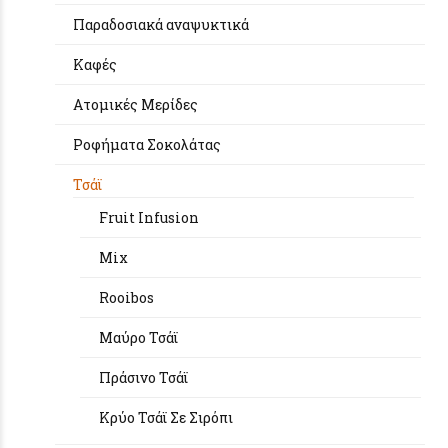
Παραδοσιακά αναψυκτικά
Καφές
Aτομικές Μερίδες
Ροφήματα Σοκολάτας
Τσάϊ
Fruit Infusion
Mix
Rooibos
Μαύρο Τσάϊ
Πράσινο Τσάϊ
Κρύο Τσάϊ Σε Σιρόπι