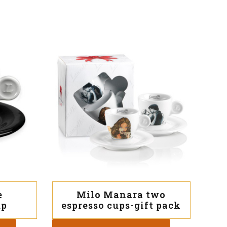
e
Milo Manara two
up
espresso cups-gift pack