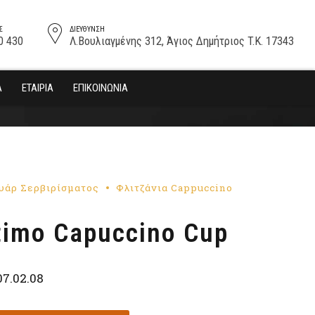
Σ
ΔΙΕΎΘΥΝΣΗ
0 430
Λ.Βουλιαγμένης 312, Άγιος Δημήτριος T.K. 17343
Α
ΕΤΑΙΡΊΑ
ΕΠΙΚΟΙΝΩΝΊΑ
υάρ Σερβιρίσματος
Φλιτζάνια Cappuccino
timo Capuccino Cup
07.02.08