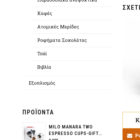
ΣΧΕΤ
Καφές
Aτομικές Μερίδες
Ροφήματα Σοκολάτας
Τσάϊ
Βιβλία
Εξοπλισμός
ΠΡΟΪΌΝΤΑ
Κ
MILO MANARA TWO
ESPRESSO CUPS-GIFT
Ρ