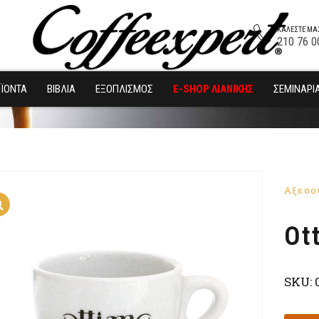
ΚΑΛΈΣΤΕ ΜΑ
210 76 0
ΪΌΝΤΑ
ΒΙΒΛΊΑ
ΕΞΟΠΛΙΣΜΌΣ
E-SHOP ΛΙΑΝΙΚΗΣ
ΣΕΜΙΝΆΡΙ
Αξεσο
Ot
SKU: