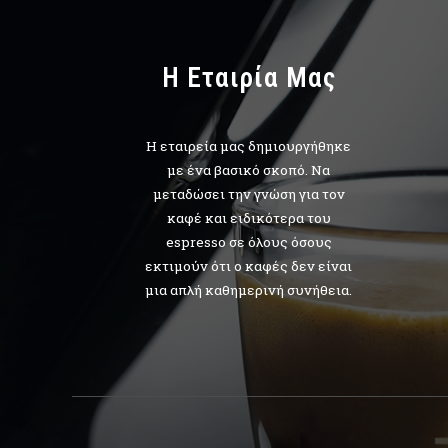
H Εταιρία Μας
Η εταιρεία μας δημιουργήθηκε
με ένα βασικό σκοπό. Να
μεταδώσει την γνώση για τον
καφέ και ειδικότερα του
espresso σε όλους όσους
εκτιμούν ότι ο καφές δεν είναι
μια απλή καθημερινή συνήθεια.